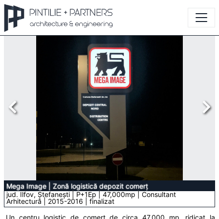
Mega Image
|
Zonă logistică depozit comerț
jud. Ilfov, Ștefanești | P+1Ep | 47,000mp | Consultant
Arhitectură | 2015-2016 | finalizat
Un centru logistic de comerț de circa 47.000 mp, ridicat la