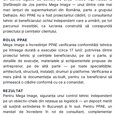
Ștefăneștii de Jos pentru Mega Image — unul dintre cele mai
mari lanțuri de supermarketuri din România, parte a grupului
Delhaize. Aici PPAE nu a fost proiectantul clădirii, ci consultantul
tehnic al beneficiarului: ochiul independent care a urmărit, pe tot
parcursul investiției, ca lucrarea construită să corespundă
proiectului și cerințelor clientului.
ROLUL PPAE
Mega Image a încredințat PPAE verificarea conformității tehnice
pe întreaga durată a execuției (circa 17 luni): potrivirea dintre
proiectul tehnic și cerințele beneficiarului, pe de o parte, și
detaliile de execuție, materialele și echipamentele propuse de
antreprenor, pe de altă parte — pe toate specialitățile:
arhitectură, structură, instalații, drumuri și platforme. Verificarea a
mers până la documentația as-built, pentru ca beneficiarul să
primească o clădire conformă cu ce a comandat.
REZULTAT
Pentru Mega Image, siguranța unui control tehnic independent
pe un obiectiv-cheie din rețeaua sa logistică — un depozit menit
să susțină extinderea în București și în sud. Pentru PPAE, un
mandat de încredere în rol de consultant, complementar