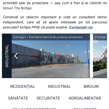
activității sale de proiectare — așa cum a fost și la
clădirile de
birouri The Bridge
.
Construiți un obiectiv important și vreți un consultant tehnic
independent, care să vă apere interesele pe tot parcursul
execuției? Echipa PPAE vă poate susține.
Contactați-ne
Holleman Bucharest Special Transport - Hală cargo și birouri administrative
Kellogg's - Extindere fabrică de produse alimentare
Prestige M
INDUSTRIAL
REZIDENȚIAL
INDUSTRIAL
BIROURI
SĂNĂTATE
SECURITATE
AGROALIMENTAR