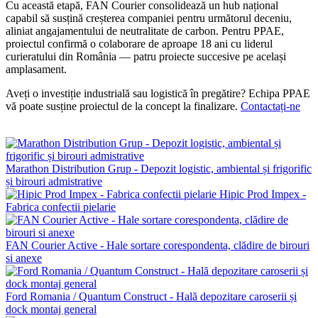
Cu această etapă, FAN Courier consolidează un hub național
capabil să susțină creșterea companiei pentru următorul deceniu,
aliniat angajamentului de neutralitate de carbon. Pentru PPAE,
proiectul confirmă o colaborare de aproape 18 ani cu liderul
curieratului din România — patru proiecte succesive pe același
amplasament.
Aveți o investiție industrială sau logistică în pregătire? Echipa PPAE
vă poate susține proiectul de la concept la finalizare.
Contactați-ne
Industrial
Marathon Distribution Grup - Depozit logistic, ambiental și frigorific
și birouri admistrative
Hipic Prod Impex -
Fabrica confectii pielarie
FAN Courier Active - Hale sortare corespondenta, clădire de birouri
si anexe
Ford Romania / Quantum Construct - Hală depozitare caroserii și
dock montaj general