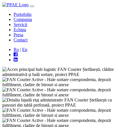
Portofoliu
Compania
Servicii
Echipa
Presa
Contact
Ro
|
En