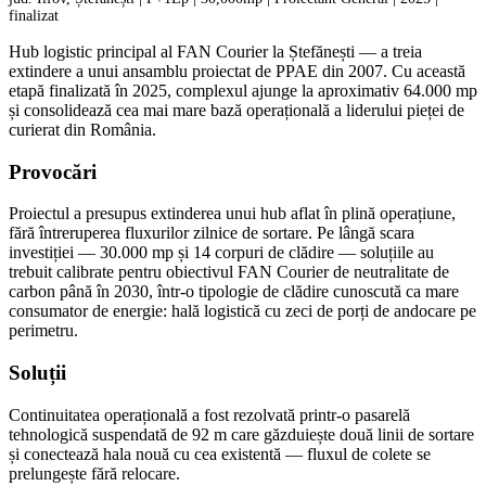
finalizat
Hub logistic principal al FAN Courier la Ștefănești — a treia
extindere a unui ansamblu proiectat de PPAE din 2007. Cu această
etapă finalizată în 2025, complexul ajunge la aproximativ 64.000 mp
și consolidează cea mai mare bază operațională a liderului pieței de
curierat din România.
Provocări
Proiectul a presupus extinderea unui hub aflat în plină operațiune,
fără întreruperea fluxurilor zilnice de sortare. Pe lângă scara
investiției — 30.000 mp și 14 corpuri de clădire — soluțiile au
trebuit calibrate pentru obiectivul FAN Courier de neutralitate de
carbon până în 2030, într-o tipologie de clădire cunoscută ca mare
consumator de energie: hală logistică cu zeci de porți de andocare pe
perimetru.
Soluții
Continuitatea operațională a fost rezolvată printr-o pasarelă
tehnologică suspendată de 92 m care găzduiește două linii de sortare
și conectează hala nouă cu cea existentă — fluxul de colete se
prelungește fără relocare.