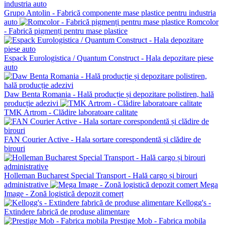
Grupo Antolin - Fabrică componente mase plastice pentru industria
auto
Romcolor
- Fabrică pigmenți pentru mase plastice
Espack Eurologistica / Quantum Construct - Hala depozitare piese
auto
Daw Benta Romania - Hală producție și depozitare polistiren, hală
producție adezivi
TMK Artrom - Clădire laboratoare calitate
FAN Courier Active - Hala sortare corespondentă și clădire de
birouri
Holleman Bucharest Special Transport - Hală cargo și birouri
administrative
Mega
Image - Zonă logistică depozit comerț
Kellogg's -
Extindere fabrică de produse alimentare
Prestige Mob - Fabrica mobila