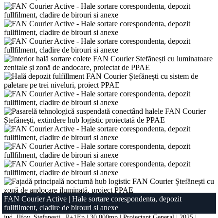
FAN Courier Active
|
Hale sortare corespondenta, depozit
fullfilment, cladire de birouri si anexe
jud. Ilfov, Ștefanești | P+1Ep | 30,000mp | Proiectant General | 2025 |