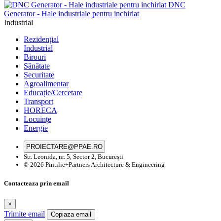
DNC
Generator - Hale industriale pentru inchiriat
Industrial
Rezidențial
Industrial
Birouri
Sănătate
Securitate
Agroalimentar
Educație/Cercetare
Transport
HORECA
Locuințe
Energie
PROIECTARE@PPAE.RO
Str. Leonida, nr. 5, Sector 2, București
© 2026 Pintilie+Partners Architecture & Engineering
Contacteaza prin email
×
Trimite email
Copiaza email