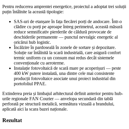
Pentru reducerea amprentei energetice, proiectul a adoptat trei soluții
puțin întâlnite la această tipologie:
SAS-uri de etanșare în fața fiecărei porți de andocare. Într-o
clădire cu porți pe aproape întreg perimetrul, această măsură
reduce semnificativ pierderile de căldură provocate de
deschiderile permanente — punctul nevralgic energetic al
oricărui hub logistic.
Încălzire în pardoseală în zonele de sortare și depozitare.
Soluție rar întâlnită la scară industrială, care asigură confort
termic uniform cu un consum mai redus decât sistemele
convenționale cu aeroterme.
Instalație fotovoltaică de scară mare pe acoperișuri — peste
400 kW putere instalată, una dintre cele mai consistente
producții fotovoltaice asociate unui proiect industrial din
portofoliul PPAE.
Extinderea preia și limbajul arhitectural definit anterior pentru hub-
urile regionale FAN Courier — anvelopa secundară din tablă
perforată pe structură metalică, semnătura vizuală a brandului,
aplicată aici la scara bazei naționale.
Rezultat