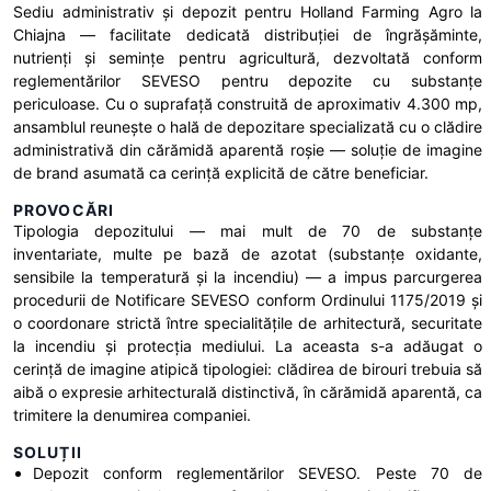
Sediu administrativ și depozit pentru Holland Farming Agro la
Chiajna — facilitate dedicată distribuției de îngrășăminte,
nutrienți și semințe pentru agricultură, dezvoltată conform
reglementărilor SEVESO pentru depozite cu substanțe
periculoase. Cu o suprafață construită de aproximativ 4.300 mp,
ansamblul reunește o hală de depozitare specializată cu o clădire
administrativă din cărămidă aparentă roșie — soluție de imagine
de brand asumată ca cerință explicită de către beneficiar.
PROVOCĂRI
Tipologia depozitului — mai mult de 70 de substanțe
inventariate, multe pe bază de azotat (substanțe oxidante,
sensibile la temperatură și la incendiu) — a impus parcurgerea
procedurii de Notificare SEVESO conform Ordinului 1175/2019 și
o coordonare strictă între specialitățile de arhitectură, securitate
la incendiu și protecția mediului. La aceasta s-a adăugat o
cerință de imagine atipică tipologiei: clădirea de birouri trebuia să
aibă o expresie arhitecturală distinctivă, în cărămidă aparentă, ca
trimitere la denumirea companiei.
SOLUȚII
Depozit conform reglementărilor SEVESO. Peste 70 de