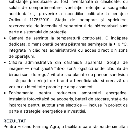
substanțe periculoase au fost inventariate și clasificate, cu
soluții de compartimentare, ventilație, retenție a scurgerilor
accidentale și prevenire a incendiilor calibrate la cerințele
Ordinului 1175/2019. Stația de pompare și sprinklere,
rezervoarele de incendiu și separatorul de hidrocarburi sunt
parte a sistemului de protecție.
Cameră de semințe la temperatură controlată. O încăpere
dedicată, dimensionată pentru păstrarea semințelor la +10 °C,
integrată în clădirea administrativă cu acces direct din zona
de operațiuni.
Clădire administrativă din cărămidă aparentă. Soluția de
imagine — neobișnuită într-o zonă logistică unde clădirile de
birouri sunt de regulă vitrate sau placate cu panouri sandwich
— răspunde cerinței de brand a beneficiarului și creează un
volum cu identitate proprie pe amplasament.
Echipamente pentru reducerea amprentei energetice.
Instalație fotovoltaică pe acoperiș, baterii de stocare, stație de
încărcare pentru autoturisme electrice — incluse în proiect ca
parte a strategiei energetice a investiției.
REZULTAT
Pentru Holland Farming Agro, o facilitate care răspunde simultan