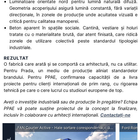
Luminatoare orientate nord pentru lumină naturală difuză.
Geometria acoperișului asigură lumină constantă, fără variații
direcționale, în zonele de producție unde acuitatea vizuală e
critică pentru calitatea manoperei.
Beton aparent în spațiile sociale. Cantină, vestiare și holuri
tratate cu o materialitate brută, dar atent finisată, care ridică
zonele de utilizare colectivă peste standardul tipologiei
industriale.
REZULTAT
O fabrică care arată și se comportă ca arhitectură, nu ca utilitar.
Pentru Prada, un mediu de producție aliniat standardelor
brandului. Pentru PPAE, confirmarea capacității de a livra
proiecte pentru clienți internaționali de prim rang, cu rigoarea
tehnică pe care o cere lucrul cu studiouri europene de top.
Aveți o investiție industrială sau de producție în pregătire? Echipa
PPAE vă poate susține proiectul de la concept la finalizare,
inclusiv în colaborare cu arhitecți internaționali.
Contactați-ne
Marathon Distribution Grup - Depozit logistic, ambiental și frigorific și birouri admistrative
FAN Courier Active - Hale sortare corespondenta, clădire de birouri si anexe