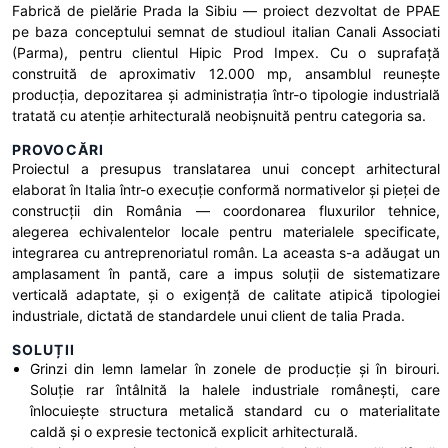
Fabrică de pielărie Prada la Sibiu — proiect dezvoltat de PPAE
pe baza conceptului semnat de studioul italian Canali Associati
(Parma), pentru clientul Hipic Prod Impex. Cu o suprafață
construită de aproximativ 12.000 mp, ansamblul reunește
producția, depozitarea și administrația într-o tipologie industrială
tratată cu atenție arhitecturală neobișnuită pentru categoria sa.
PROVOCĂRI
Proiectul a presupus translatarea unui concept arhitectural
elaborat în Italia într-o execuție conformă normativelor și pieței de
construcții din România — coordonarea fluxurilor tehnice,
alegerea echivalentelor locale pentru materialele specificate,
integrarea cu antreprenoriatul român. La aceasta s-a adăugat un
amplasament în pantă, care a impus soluții de sistematizare
verticală adaptate, și o exigență de calitate atipică tipologiei
industriale, dictată de standardele unui client de talia Prada.
SOLUȚII
Grinzi din lemn lamelar în zonele de producție și în birouri.
Soluție rar întâlnită la halele industriale românești, care
înlocuiește structura metalică standard cu o materialitate
caldă și o expresie tectonică explicit arhitecturală.