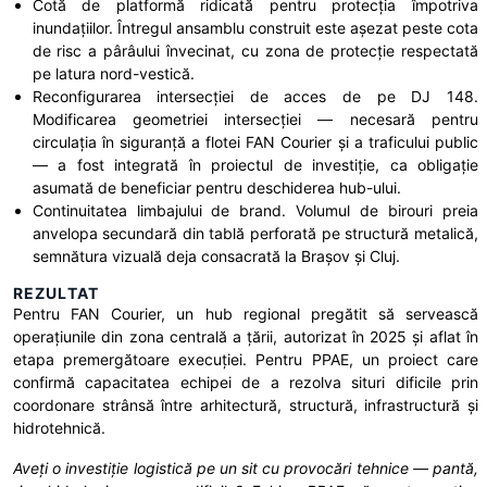
Cotă de platformă ridicată pentru protecția împotriva
inundațiilor. Întregul ansamblu construit este așezat peste cota
de risc a pârâului învecinat, cu zona de protecție respectată
pe latura nord-vestică.
Reconfigurarea intersecției de acces de pe DJ 148.
Modificarea geometriei intersecției — necesară pentru
circulația în siguranță a flotei FAN Courier și a traficului public
— a fost integrată în proiectul de investiție, ca obligație
asumată de beneficiar pentru deschiderea hub-ului.
Continuitatea limbajului de brand. Volumul de birouri preia
anvelopa secundară din tablă perforată pe structură metalică,
semnătura vizuală deja consacrată la Brașov și Cluj.
REZULTAT
Pentru FAN Courier, un hub regional pregătit să servească
operațiunile din zona centrală a țării, autorizat în 2025 și aflat în
etapa premergătoare execuției. Pentru PPAE, un proiect care
confirmă capacitatea echipei de a rezolva situri dificile prin
coordonare strânsă între arhitectură, structură, infrastructură și
hidrotehnică.
Aveți o investiție logistică pe un sit cu provocări tehnice — pantă,