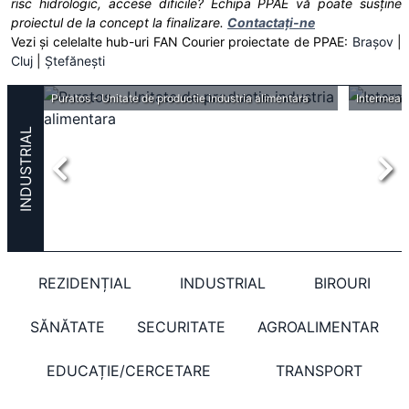
risc hidrologic, accese dificile? Echipa PPAE vă poate susține
proiectul de la concept la finalizare.
Contactați-ne
Vezi și celelalte hub-uri FAN Courier proiectate de PPAE:
Brașov
|
Cluj
|
Ștefănești
Space Plus Popești-Leordeni - Centru logistic Speedwell
Puratos - Unitate de productie industria alimentara
Intermeat 
INDUSTRIAL
REZIDENȚIAL
INDUSTRIAL
BIROURI
SĂNĂTATE
SECURITATE
AGROALIMENTAR
EDUCAȚIE/CERCETARE
TRANSPORT