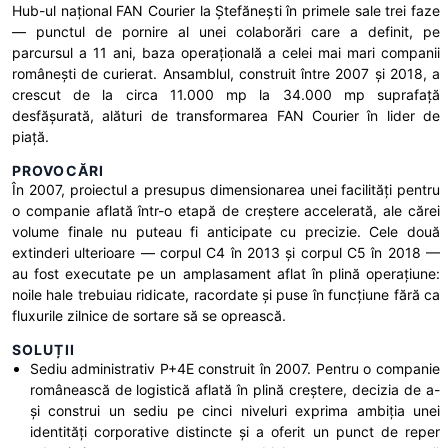
Hub-ul național FAN Courier la Ștefănești în primele sale trei faze
— punctul de pornire al unei colaborări care a definit, pe
parcursul a 11 ani, baza operațională a celei mai mari companii
românești de curierat. Ansamblul, construit între 2007 și 2018, a
crescut de la circa 11.000 mp la 34.000 mp suprafață
desfășurată, alături de transformarea FAN Courier în lider de
piață.
PROVOCĂRI
În 2007, proiectul a presupus dimensionarea unei facilități pentru
o companie aflată într-o etapă de creștere accelerată, ale cărei
volume finale nu puteau fi anticipate cu precizie. Cele două
extinderi ulterioare — corpul C4 în 2013 și corpul C5 în 2018 —
au fost executate pe un amplasament aflat în plină operațiune:
noile hale trebuiau ridicate, racordate și puse în funcțiune fără ca
fluxurile zilnice de sortare să se oprească.
SOLUȚII
Sediu administrativ P+4E construit în 2007. Pentru o companie
românească de logistică aflată în plină creștere, decizia de a-
și construi un sediu pe cinci niveluri exprima ambiția unei
identități corporative distincte și a oferit un punct de reper