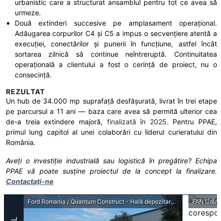
urbanistic care a structurat ansamblul pentru tot ce avea să
urmeze.
Două extinderi succesive pe amplasament operațional.
Adăugarea corpurilor C4 și C5 a impus o secvențiere atentă a
execuției, conectărilor și punerii în funcțiune, astfel încât
sortarea zilnică să continue neîntreruptă. Continuitatea
operațională a clientului a fost o cerință de proiect, nu o
consecință.
REZULTAT
Un hub de 34.000 mp suprafață desfășurată, livrat în trei etape
pe parcursul a 11 ani — baza care avea să permită ulterior cea
de-a treia extindere majoră,
finalizată în 2025
. Pentru PPAE,
primul lung capitol al unei colaborări cu liderul curieratului din
România.
Aveți o investiție industrială sau logistică în pregătire? Echipa
PPAE vă poate susține proiectul de la concept la finalizare.
Contactați-ne
Ford Romania / Quantum Construct - Hală depozitare caroserii și dock montaj general