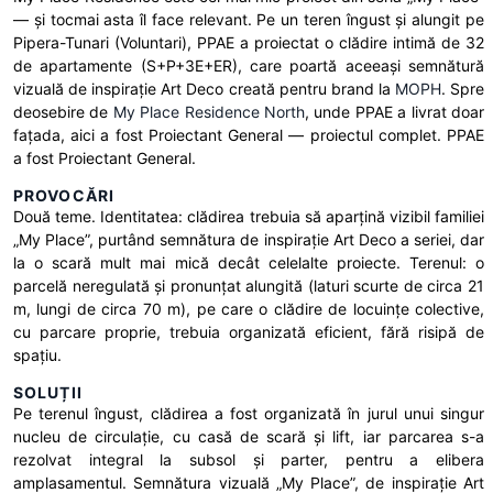
— și tocmai asta îl face relevant. Pe un teren îngust și alungit pe
Pipera-Tunari (Voluntari), PPAE a proiectat o clădire intimă de 32
de apartamente (S+P+3E+ER), care poartă aceeași semnătură
vizuală de inspirație Art Deco creată pentru brand la
MOPH
. Spre
deosebire de
My Place Residence North
, unde PPAE a livrat doar
fațada, aici a fost Proiectant General — proiectul complet. PPAE
a fost Proiectant General.
PROVOCĂRI
Două teme. Identitatea: clădirea trebuia să aparțină vizibil familiei
„My Place”, purtând semnătura de inspirație Art Deco a seriei, dar
la o scară mult mai mică decât celelalte proiecte. Terenul: o
parcelă neregulată și pronunțat alungită (laturi scurte de circa 21
m, lungi de circa 70 m), pe care o clădire de locuințe colective,
cu parcare proprie, trebuia organizată eficient, fără risipă de
spațiu.
SOLUȚII
Pe terenul îngust, clădirea a fost organizată în jurul unui singur
nucleu de circulație, cu casă de scară și lift, iar parcarea s-a
rezolvat integral la subsol și parter, pentru a elibera
amplasamentul. Semnătura vizuală „My Place”, de inspirație Art