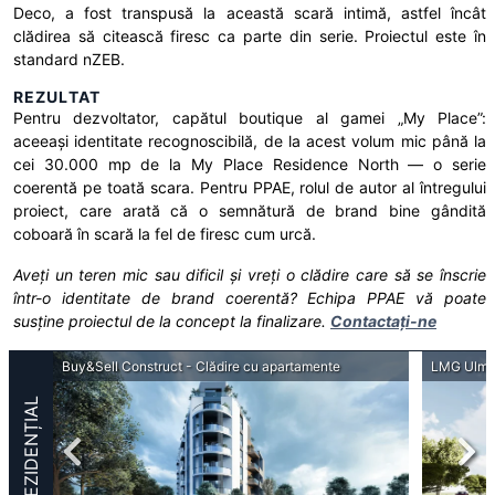
Deco, a fost transpusă la această scară intimă, astfel încât
clădirea să citească firesc ca parte din serie. Proiectul este în
standard nZEB.
REZULTAT
Pentru dezvoltator, capătul boutique al gamei „My Place”:
aceeași identitate recognoscibilă, de la acest volum mic până la
cei 30.000 mp de la My Place Residence North — o serie
coerentă pe toată scara. Pentru PPAE, rolul de autor al întregului
proiect, care arată că o semnătură de brand bine gândită
coboară în scară la fel de firesc cum urcă.
Aveți un teren mic sau dificil și vreți o clădire care să se înscrie
într-o identitate de brand coerentă? Echipa PPAE vă poate
susține proiectul de la concept la finalizare.
Contactați-ne
Buy&Sell Construct - Clădire cu apartamente
LMG Ulmi 
REZIDENȚIAL