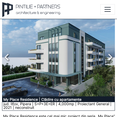
My Place Residence
|
Clădire cu apartamente
jud. Ilfov, Pipera | S+P+3E+ER | 4,000mp | Proiectant General |
2021 | neconstruit
My Place Residence este cel mai mic proiect din seria „My Place”