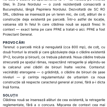
Gliei, în Zona Nordului — o zonă rezidențială consacrată a
Bucureștiului, lângă Pepiniera Nordului. Dezvoltată de SC RO
SRL, clădirea se inserează pe un teren mic, de colț, alături de o
construcție deja existentă pe parcelă. Într-o astfel de locație,
valoarea stă în felul în care clădirea nouă se așază firesc în
context — exact tema pe care PPAE a tratat-o aici. PPAE a fost
Proiectant General.
PROVOCĂRI
Terenul: o parcelă mică și neregulată (cca 800 mp), de colț, cu
două fronturi la stradă și care găzduiește deja o clădire existentă
(P+2, locuințe și birouri), ce trebuia păstrată. Noua clădire trebuia
strecurată pe spațiul rămas, respectând retragerile și alipindu-se
la calcanul unei clădiri de birouri înalte vecine. Contextul:
vecinătăți eterogene — o grădiniță, o clădire de birouri de șase
niveluri — și cerința regulamentului de urbanism ca noua
construcție să respecte caracterul general al zonei, fără a-i dicta
însă forma.
SOLUȚII
Clădirea nouă se inserează alături de cea existentă, la retragerile
reglementate, fără a o concura. Mișcarea de context cea mai