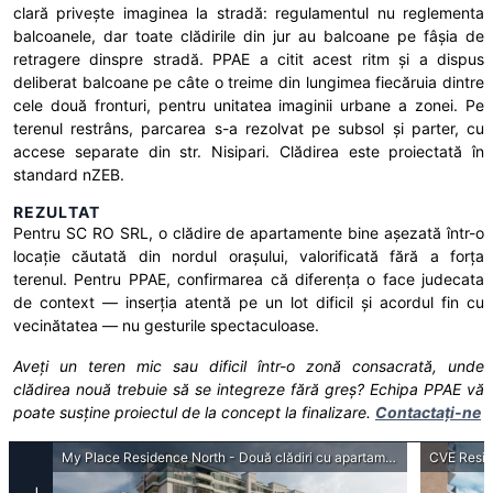
clară privește imaginea la stradă: regulamentul nu reglementa
balcoanele, dar toate clădirile din jur au balcoane pe fâșia de
retragere dinspre stradă. PPAE a citit acest ritm și a dispus
deliberat balcoane pe câte o treime din lungimea fiecăruia dintre
cele două fronturi, pentru unitatea imaginii urbane a zonei. Pe
terenul restrâns, parcarea s-a rezolvat pe subsol și parter, cu
accese separate din str. Nisipari. Clădirea este proiectată în
standard nZEB.
REZULTAT
Pentru SC RO SRL, o clădire de apartamente bine așezată într-o
locație căutată din nordul orașului, valorificată fără a forța
terenul. Pentru PPAE, confirmarea că diferența o face judecata
de context — inserția atentă pe un lot dificil și acordul fin cu
vecinătatea — nu gesturile spectaculoase.
Aveți un teren mic sau dificil într-o zonă consacrată, unde
clădirea nouă trebuie să se integreze fără greș? Echipa PPAE vă
poate susține proiectul de la concept la finalizare.
Contactați-ne
My Place Residence North - Două clădiri cu apartamente și spații comerciale