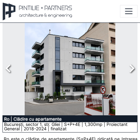
Ro
|
Clădire cu apartamente
București, sector 1, str. Gliei | S+P+4E | 1,300mp | Proiectant
General | 2018-2024 | finalizat
Ro este o clădire de apartamente (S+P+4E) ridicată pe Intrarea