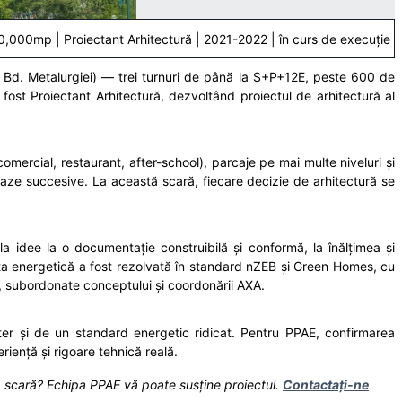
70,000mp | Proiectant Arhitectură | 2021-2022 | în curs de execuție
– Bd. Metalurgiei) — trei turnuri de până la S+P+12E, peste 600 de
fost Proiectant Arhitectură, dezvoltând proiectul de arhitectură al
mercial, restaurant, after-school), parcaje pe mai multe niveluri și
aze succesive. La această scară, fiecare decizie de arhitectură se
a idee la o documentație construibilă și conformă, la înălțimea și
nța energetică a fost rezolvată în standard nZEB și Green Homes, cu
ă, subordonate conceptului și coordonării AXA.
ter și de un standard energetic ridicat. Pentru PPAE, confirmarea
riență și rigoare tehnică reală.
tă scară? Echipa PPAE vă poate susține proiectul.
Contactați-ne