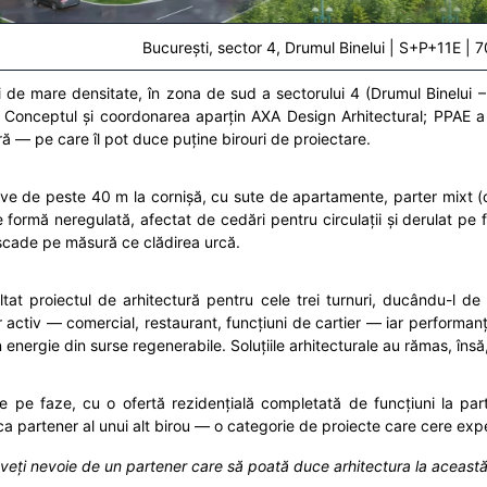
București, sector 4, Drumul Binelui | S+P+11E | 
i de mare densitate, în zona de sud a sectorului 4 (Drumul Binelui 
. Conceptul și coordonarea aparțin AXA Design Arhitectural; PPAE a 
ă — pe care îl pot duce puține birouri de proiectare.
ve de peste 40 m la cornișă, cu sute de apartamente, parter mixt (co
rmă neregulată, afectat de cedări pentru circulații și derulat pe f
e scade pe măsură ce clădirea urcă.
 proiectul de arhitectură pentru cele trei turnuri, ducându-l de l
r activ — comercial, restaurant, funcțiuni de cartier — iar performa
energie din surse regenerabile. Soluțiile arhitecturale au rămas, îns
e pe faze, cu o ofertă rezidențială completată de funcțiuni la par
 ca partener al unui alt birou — o categorie de proiecte care cere expe
i aveți nevoie de un partener care să poată duce arhitectura la aceas