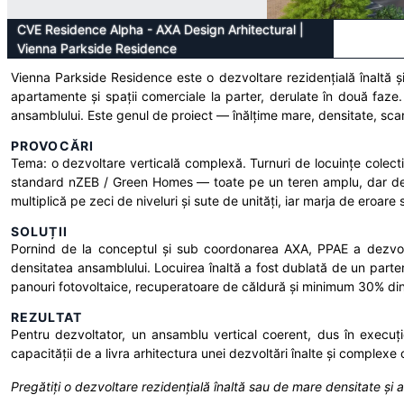
CVE Residence Alpha - AXA Design Arhitectural
|
Vienna Parkside Residence
Vienna Parkside Residence este o dezvoltare rezidențială înaltă ș
apartamente și spații comerciale la parter, derulate în două faze
ansamblului. Este genul de proiect — înălțime mare, densitate, scar
PROVOCĂRI
Tema: o dezvoltare verticală complexă. Turnuri de locuințe colecti
standard nZEB / Green Homes — toate pe un teren amplu, dar de fo
multiplică pe zeci de niveluri și sute de unități, iar marja de eroar
SOLUȚII
Pornind de la conceptul și sub coordonarea AXA, PPAE a dezvoltat
densitatea ansamblului. Locuirea înaltă a fost dublată de un parte
panouri fotovoltaice, recuperatoare de căldură și minimum 30% din 
REZULTAT
Pentru dezvoltator, un ansamblu vertical coerent, dus în execuți
capacității de a livra arhitectura unei dezvoltări înalte și complexe
Pregătiți o dezvoltare rezidențială înaltă sau de mare densitate ș