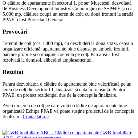
O clădire de apartamente în sectorul 1, pe str. Mușetești, dezvoltată
de Business Development Industry. Cu un regim de S+P+6E și cca
5.000 mp, clădirea ocupă un teren de colț, cu două fronturi la stradă.
PPAE a fost Proiectant General.
Provocări
Terenul de colț (cca 1.000 mp), cu deschideri la două străzi, cerea o
organizare eficientă: apartamente bine dispuse pe ambele fronturi,
parcare proprie și o imagine coerentă pe colț. Parcarea a fost
rezolvată la demisol, eliberând amplasamentul.
Rezultat
Pentru dezvoltator, o clădire de apartamente bine valorificată pe un
teren de colț din sectorul 1, finalizată și dată în folosință. Pentru
PPAE, un proiect rezidențial dus de la concept la finalizare.
Aveți un teren de colț pe care vreți o clădire de apartamente bine
organizată? Echipa PPAE vă poate susține proiectul de la concept la
finalizare.
Contactați-ne
Rezidențial
G&B Imobiliare