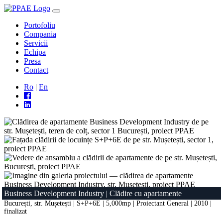
Portofoliu
Compania
Servicii
Echipa
Presa
Contact
Ro
|
En
Business Development Industry
|
Clădire cu apartamente
București, str. Mușetești | S+P+6E | 5,000mp | Proiectant General | 2010 |
finalizat