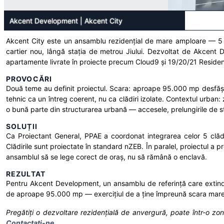
Akcent Development
|
Akcent City
Akcent City este un ansamblu rezidențial de mare amploare — 5 clă
cartier nou, lângă stația de metrou Jiului. Dezvoltat de Akcent
apartamente livrate în proiecte precum Cloud9 și 19/20/21 Residen
PROVOCĂRI
Două teme au definit proiectul. Scara: aproape 95.000 mp desfăș
tehnic ca un întreg coerent, nu ca clădiri izolate. Contextul urban: 
o bună parte din structurarea urbană — accesele, prelungirile de str
SOLUȚII
Ca Proiectant General, PPAE a coordonat integrarea celor 5 clădir
Clădirile sunt proiectate în standard nZEB. În paralel, proiectul a 
ansamblul să se lege corect de oraș, nu să rămână o enclavă.
REZULTAT
Pentru Akcent Development, un ansamblu de referință care extinde u
de aproape 95.000 mp — exercițiul de a ține împreună scara mare, d
Pregătiți o dezvoltare rezidențială de anvergură, poate într-o zon
Contactați-ne