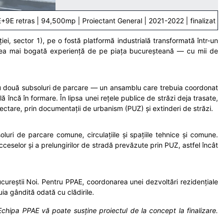
8E+9E retras | 94,500mp | Proiectant General | 2021-2022 | finalizat
i, sector 1), pe o fostă platformă industrială transformată într-un
cu cea mai bogată experiență de pe piața bucureșteană — cu mii de
cu două subsoluri de parcare — un ansamblu care trebuia coordonat
 încă în formare. În lipsa unei rețele publice de străzi deja trasate,
iectare, prin documentații de urbanism (PUZ) și extinderi de străzi.
uri de parcare comune, circulațiile și spațiile tehnice și comune.
cceselor și a prelungirilor de stradă prevăzute prin PUZ, astfel încât
cureștii Noi. Pentru PPAE, coordonarea unei dezvoltări rezidențiale
ia gândită odată cu clădirile.
Echipa PPAE vă poate susține proiectul de la concept la finalizare.