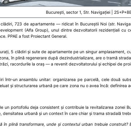
București, sector 1, Str. Navigației | 2S+P+
diri, 723 de apartamente — ridicat în Bucureștii Noi (str. Navigație
 Development (Alfa Group), unul dintre dezvoltatorii rezidențiali 
ce. PPAE a fost Proiectant General.
urați, 5 clădiri și sute de apartamente pe un singur amplasament, 
zona, în plină regenerare după dezindustrializare, are o tramă stradală
ăzi, racordurile la oraș — a revenit dezvoltatorului și echipei de pro
i într-un ansamblu unitar: organizarea pe parcelă, cele două subsol
preluat și structurarea urbană pe care zona nu o avea încă: definirea a
n portofoliu deja consistent și contribuie la revitalizarea zonei Bu
ensitatea urbană și un context în care chiar și trama stradală trebu
ă în plină transformare, unde și contextul urban trebuie construit? 