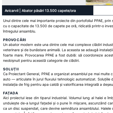
Avicarvil
|
Abator păsări 13.500 capete/ora
Unul dintre cele mai importante proiecte din portofoliul PPAE, prin 
cu o capacitate de 13.500 de capete pe oră, ridicată printr-o inves
întregului ansamblu.
PROVOCĂRI
Un abator modern este una dintre cele mai complexe clădiri industri
veterinare și de bunăstare animală. La aceasta se adaugă instalațiil
foarte mare. Provocarea PPAE a fost dublă: să coordoneze acest o
neobișnuit pentru această categorie de clădiri.
SOLUȚII
Ca Proiectant General, PPAE a organizat ansamblul pe mai multe cor
auto — articulate în jurul fluxului tehnologic automatizat. Soluțiil
instalația de frig pentru apa caldă și valorificarea integrală a deșe
FAȚADA
Aici proiectul iese din tiparul industrial. Volumul lung al halei e 
unduiește de-a lungul fațadei și o pune în mișcare, ascunzând caract
ca un disc suspendat, care devine semnătura ansamblului. Halele d