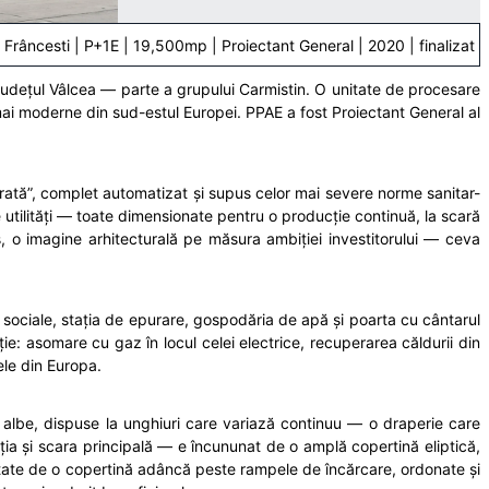
Frâncesti | P+1E | 19,500mp | Proiectant General | 2020 | finalizat
n județul Vâlcea — parte a grupului Carmistin. O unitate de procesare
mai moderne din sud-estul Europei. PPAE a fost Proiectant General al
urată”, complet automatizat și supus celor mai severe norme sanitar-
e utilități — toate dimensionate pentru o producție continuă, la scară
, o imagine arhitecturală pe măsura ambiției investitorului — ceva
sociale, stația de epurare, gospodăria de apă și poarta cu cântarul
ție: asomare cu gaz în locul celei electrice, recuperarea căldurii din
ele din Europa.
ale albe, dispuse la unghiuri care variază continuu — o draperie care
epția și scara principală — e încununat de o amplă copertină eliptică,
etate de o copertină adâncă peste rampele de încărcare, ordonate și