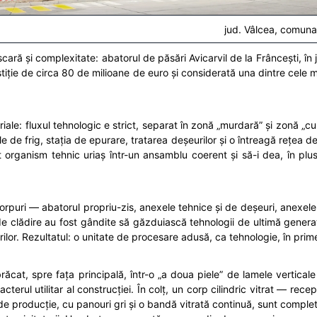
jud. Vâlcea, comuna 
scară și complexitate: abatorul de păsări Avicarvil de la Frâncești, î
tiție de circa 80 de milioane de euro și considerată una dintre cele 
ale: fluxul tehnologic e strict, separat în zonă „murdară” și zonă „c
e de frig, stația de epurare, tratarea deșeurilor și o întreagă rețea d
rganism tehnic uriaș într-un ansamblu coerent și să-i dea, în plus
puri — abatorul propriu-zis, anexele tehnice și de deșeuri, anexele 
e de clădire au fost gândite să găzduiască tehnologii de ultimă genera
urilor. Rezultatul: o unitate de procesare adusă, ca tehnologie, în prim
îmbrăcat, spre fața principală, într-o „a doua piele” de lamele vertic
erul utilitar al construcției. În colț, un corp cilindric vitrat — rec
e producție, cu panouri gri și o bandă vitrată continuă, sunt compl