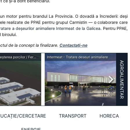
 ce și-a dorit beneficiarul.
 un motor pentru brandul La Provincia. O dovadă a încrederii: deși
ectele realizate de PPAE pentru grupul Carmistin — o colaborare care
ratare a deșeurilor animaliere Intermeat de la Galicea
. Pentru PPAE,
 biroului.
tul de la concept la finalizare.
Contactați-ne
Agronicolescu - Complex de creșterea porcilor / Fermă reproducere suine
Intermeat - Tratare deseuri animaliere
AGROALIMENTAR
UCAȚIE/CERCETARE
TRANSPORT
HORECA
ENERGIE