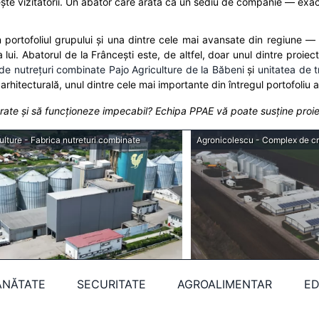
ște vizitatorii. Un abator care arată ca un sediu de companie — exact
 portofoliul grupului și una dintre cele mai avansate din regiune —
 lui. Abatorul de la Frâncești este, de altfel, doar unul dintre proi
 de nutrețuri combinate Pajo Agriculture de la Băbeni
și
unitatea de t
rhitecturală, unul dintre cele mai importante din întregul portofoliu al
rate și să funcționeze impecabil? Echipa PPAE vă poate susține proiec
ulture - Fabrica nutreturi combinate
ĂNĂTATE
SECURITATE
AGROALIMENTAR
ED