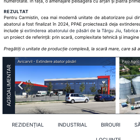
numerotate. În față, o amenajare peisageră cu arțari și piatră prime
REZULTAT
Pentru Carmistin, cea mai modernă unitate de abatorizare pui din
abatorul a fost finalizat în 2024, PPAE proiectează deja extinderea
include și
extinderea abatorului de păsări de la Târgu Jiu
,
fabrica
un proiect de referință: prin scară, complexitate tehnică și imagine a
Pregătiți o unitate de producție complexă, la scară mare, care să a
Holland Farming Agro - Hala depozitare produse pentru agricultura si sediu administrativ
Avicarvil - Extindere abator păsări
Pajo Agric
AGROALIMENTAR
REZIDENȚIAL
INDUSTRIAL
BIROURI
S
LOCUINȚE